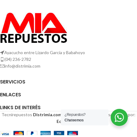
Ayacucho entre Lizardo García y Babahoyo
(04) 236-2782
info@distrimia.com
SERVICIOS
ENLACES
LINKS DE INTERÉS
Tecnirepuestos
Distrimia.com
| Copyright
2024 | Desarrollado por:
¿Repuestos?
Chateemos
Ecuastudio
.