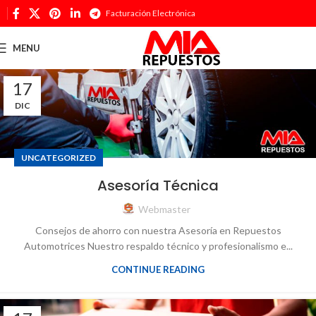
Facturación Electrónica
MENU
17
DIC
UNCATEGORIZED
Asesoría Técnica
Webmaster
Consejos de ahorro con nuestra Asesoría en Repuestos
Automotrices Nuestro respaldo técnico y profesionalismo e...
CONTINUE READING